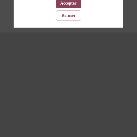
Accepter
Comment activer la donnée de bout en
bout pour une expérience client hyper-
personnalisée ?
Refuser