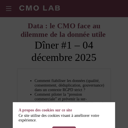
Data : le CMO face au
dilemme de la donnée utile
Dîner #1 – 04
décembre 2025
Comment fiabiliser les données (qualité,
consentement, déduplication, gouvernance)
dans un contexte RGPD strict ?
Comment piloter la “pression
commerciale” et prévenir la sur-
sollicitation tout en maintenant l’efficacité
marketing ?
A propos des cookies sur ce site
Quelle gouvernance et quelles
Ce site utilise des cookies visant à améliorer votre
responsabilités pour le CMO dans un
expérience.
écosystème first-party / third-party en
mutation ?